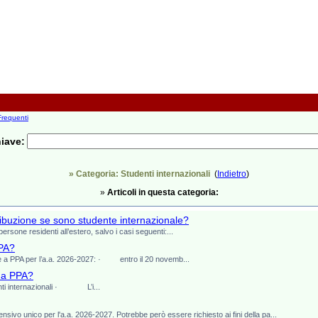
requenti
hiave:
» Categoria: Studenti internazionali
(
Indietro
)
»
Articoli in questa categoria:
ribuzione se sono studente internazionale?
rsone residenti all’estero, salvo i casi seguenti:...
PPA?
pite a PPA per l’a.a. 2026-2027: · entro il 20 novemb...
e a PPA?
denti internazionali · L’i...
rensivo unico per l'a.a. 2026-2027. Potrebbe però essere richiesto ai fini della pa...