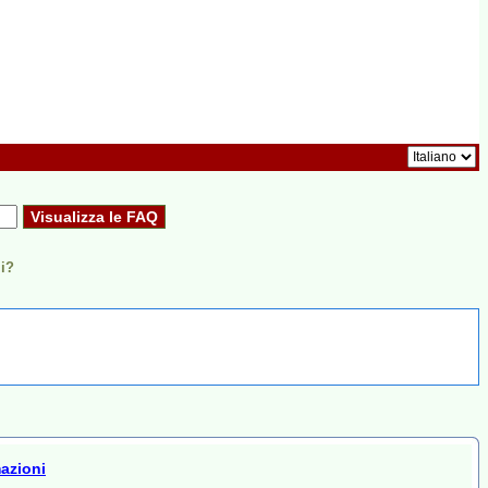
li?
mazioni