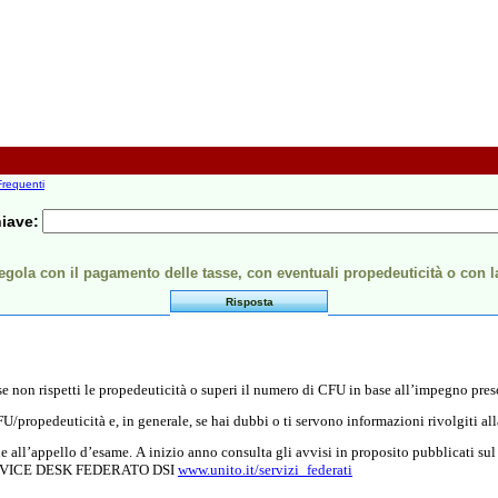
requenti
hiave:
ola con il pagamento delle tasse, con eventuali propedeuticità o con l
Risposta
se non rispetti le propedeuticità o superi il numero di CFU in base all’impegno presc
U/propedeuticità e, in generale, se hai dubbi o ti servono informazioni rivolgiti al
one all’appello d’esame. A inizio anno consulta gli avvisi in proposito pubblicati su
a SERVICE DESK FEDERATO DSI
www.unito.it/servizi_federati