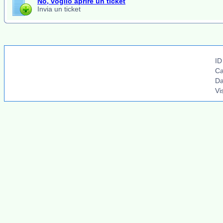
No, voglio aprire un ticket
Invia un ticket
ID
Ca
Da
Vi