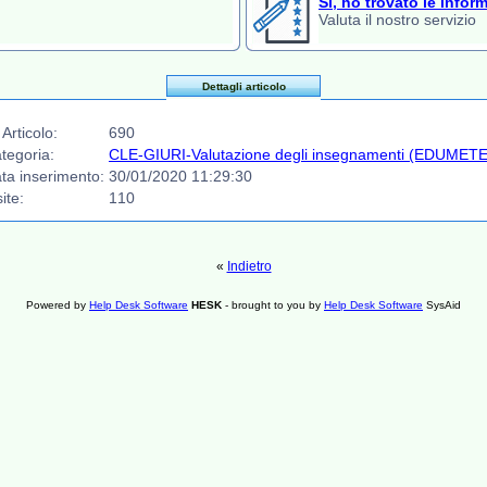
Sì, ho trovato le infor
Valuta il nostro servizio
Dettagli articolo
 Articolo:
690
tegoria:
CLE-GIURI-Valutazione degli insegnamenti (EDUMET
ta inserimento:
30/01/2020 11:29:30
site:
110
«
Indietro
Powered by
Help Desk Software
HESK
- brought to you by
Help Desk Software
SysAid