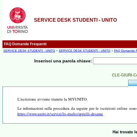
SERVICE DESK STUDENTI - UNITO
FAQ Domande Frequenti
SERVICE DESK STUDENTI - UNITO
>
SERVICE DESK STUDENTI - UNITO
>
FAQ Domande F
Inserisci una parola chiave:
CLE-GIURI-Co
L’iscrizione
avviene
tramite
la
MY
UNITO.
Le
informazioni
sulla procedura
da
seguire
per
le
iscrizioni
online
sono
https://www.unito.it/servizi/lo-studio/appelli-desame
Hai trovato 