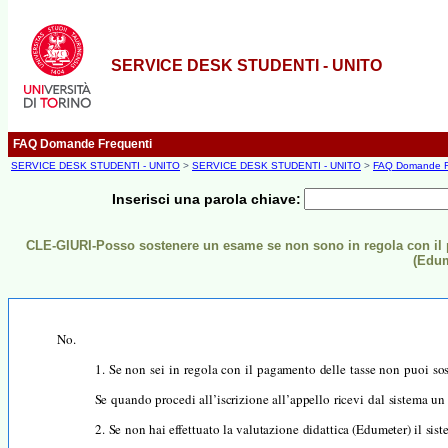
SERVICE DESK STUDENTI - UNITO
FAQ Domande Frequenti
SERVICE DESK STUDENTI - UNITO
>
SERVICE DESK STUDENTI - UNITO
>
FAQ Domande F
Inserisci una parola chiave:
CLE-GIURI-Posso sostenere un esame se non sono in regola con il pa
(Edum
No.
1.
S
e
non
sei
in
regola
con
il
pagamento
delle
tasse
non
puoi
so
Se
quando
procedi
all’iscrizione
all’appello
ricevi
dal
sistema
u
2.
Se
non
hai
effettuato
la
valutazione
didattica (Edumeter)
il
sist