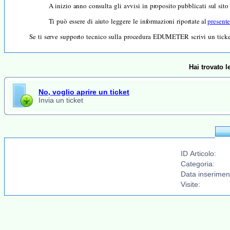
A inizio
anno
consulta
gli
avvisi
in
proposito
pubblicati
sul
sit
Ti
può
essere
di
aiuto
leggere
le
informazioni
riportate al
presente
Se
ti
serve
supporto
tecnico
sulla
procedura
EDUMETER
scrivi
un
tick
Hai trovato 
No, voglio aprire un ticket
Invia un ticket
ID Articolo:
Categoria:
Data inserimen
Visite: